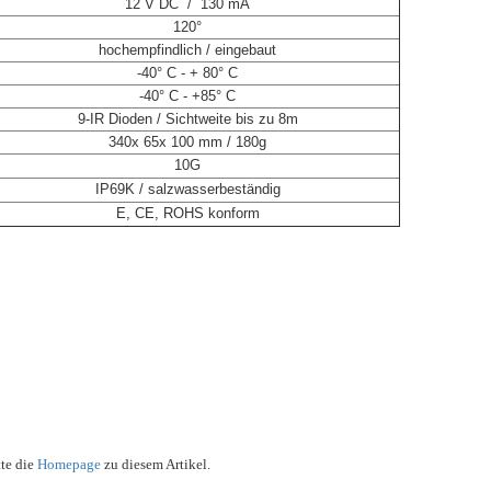
12 V DC / 130 mA
120°
hochempfindlich / eingebaut
-40° C - + 80° C
-40° C - +85° C
9-IR Dioden / Sichtweite bis zu 8m
340x 65x 100 mm / 180g
10G
IP69K / salzwasserbeständig
E, CE, ROHS konform
tte die
Homepage
zu diesem Artikel.