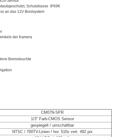
CMOS-Sensor
 staubgeschützt, Schutzklasse IP69K
luss an das 12V Bordsystem
er
twinkels der Kamera
ndene Bremsleuchte
igation
CM07N-SPR
1/3" Farb-CMOS Sensor
gespiegelt / umschaltbar
NTSC / 700TV-Linien / hor. 510x vert. 492 pix