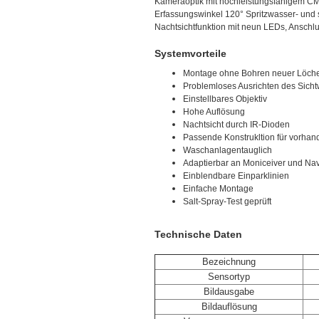
Kameraoptik mit hochleistungsfähigem 
Erfassungswinkel 120° Spritzwasser- und
Nachtsichtfunktion mit neun LEDs, Ansch
Systemvorteile
Montage ohne Bohren neuer Löch
Problemloses Ausrichten des Sich
Einstellbares Objektiv
Hohe Auflösung
Nachtsicht durch IR-Dioden
Passende Konstrukltion für vorha
Waschanlagentauglich
Adaptierbar an Moniceiver und Nav
Einblendbare Einparklinien
Einfache Montage
Salt-Spray-Test geprüft
Technische Daten
Bezeichnung
Sensortyp
Bildausgabe
Bildauflösung