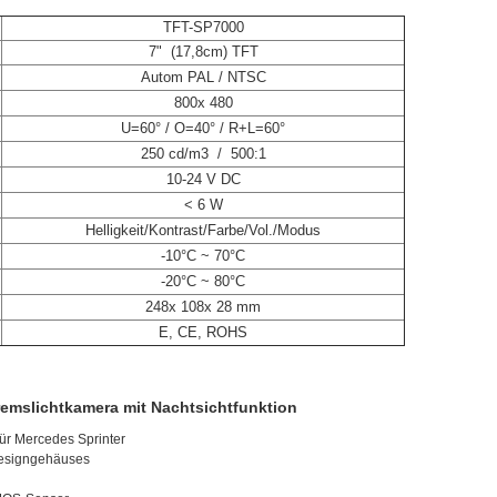
TFT-SP7000
7" (17,8cm) TFT
Autom PAL / NTSC
800x 480
U=60° / O=40° / R+L=60°
250 cd/m3 / 500:1
10-24 V DC
< 6 W
Helligkeit/Kontrast/Farbe/Vol./Modus
-10°C ~ 70°C
-20°C ~ 80°C
248x 108x 28 mm
E, CE, ROHS
emslichtkamera mit Nachtsichtfunktion
 für Mercedes Sprinter
 Designgehäuses