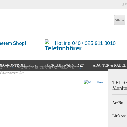
D
Lieferland
Alle
Hotline 040 / 325 911 3010
nserem Shop!
EO-KONTROLLE (88)
RÜCKFAHRWARNER (2)
ADAPTER & KABEL 
»
»
OLLE
MONITOR-RÜCKFAHRKAMERA-SET
kfahrkamera-Set
IA (17)
TESTKATEGORIE
TFT-S
Konto erstellen
Monito
Passwort vergessen?
Art.Nr.:
Lieferzei