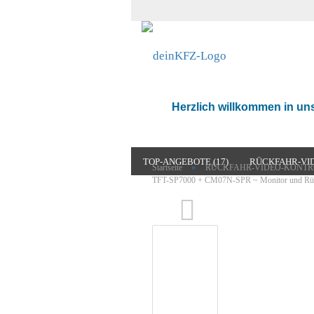
Herzlich willkommen in u
TOP-ANGEBOTE (17)
RÜCKFAHR-VID
»
Startseite
RÜCKFAHR-VIDEO-KONTR
TFT-SP7000 + CM07N-SPR ~ Monitor und Rüc
CAMPING TV (5)
RADIO & MULTIMED