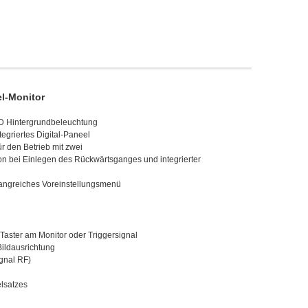
l-Monitor
LED Hintergrundbeleuchtung
egriertes Digital-Paneel
r den Betrieb mit zwei
on bei Einlegen des Rückwärtsganges und integrierter
fangreiches Voreinstellungsmenü
aster am Monitor oder Triggersignal
ildausrichtung
ignal RF)
lsatzes