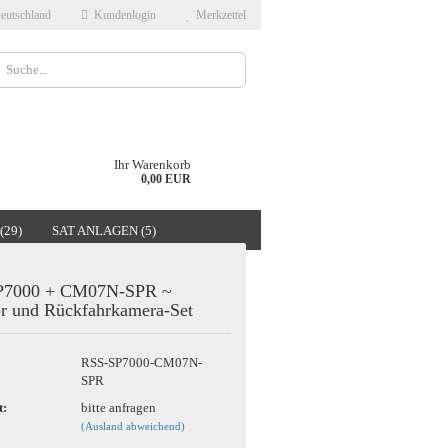
eutschland
Kundenlogin
Merkzettel
Ihr Warenkorb
0,00 EUR
(29)
SAT ANLAGEN (5)
ÜBER UNS
P7000 + CM07N-SPR ~
r und Rückfahrkamera-Set
RSS-SP7000-CM07N-
SPR
t:
bitte anfragen
(Ausland abweichend)