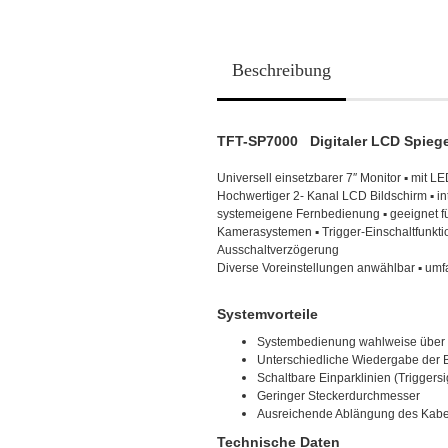
Beschreibung
TFT-SP7000 Digitaler LCD Spiege
Universell einsetzbarer 7″ Monitor ▪ mit 
Hochwertiger 2- Kanal LCD Bildschirm ▪ int
systemeigene Fernbedienung ▪ geeignet fü
Kamerasystemen ▪ Trigger-Einschaltfunkti
Ausschaltverzögerung
Diverse Voreinstellungen anwählbar ▪ um
Systemvorteile
Systembedienung wahlweise über T
Unterschiedliche Wiedergabe der B
Schaltbare Einparklinien (Triggers
Geringer Steckerdurchmesser
Ausreichende Ablängung des Kabe
Technische Daten