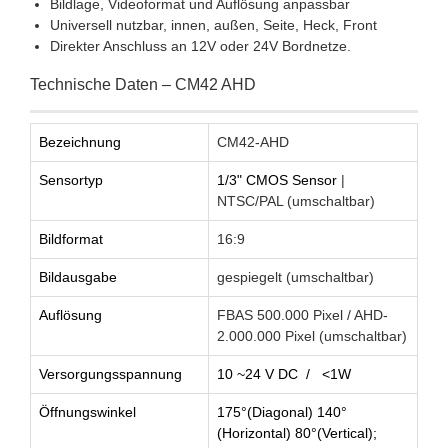
Bildlage, Videoformat und Auflösung anpassbar
Universell nutzbar, innen, außen, Seite, Heck, Front
Direkter Anschluss an 12V oder 24V Bordnetze.
Technische Daten – CM42 AHD
Bezeichnung
CM42-AHD
Sensortyp
1/3" CMOS Sensor
|
NTSC/PAL (umschaltbar)
Bildformat
16:9
Bildausgabe
gespiegelt (umschaltbar)
Auflösung
FBAS 500.000 Pixel / AHD-
2.000.000 Pixel (umschaltbar)
Versorgungsspannung
10 ~24 V DC / <1W
Öffnungswinkel
175°(Diagonal) 140°
(Horizontal) 80°(Vertical);