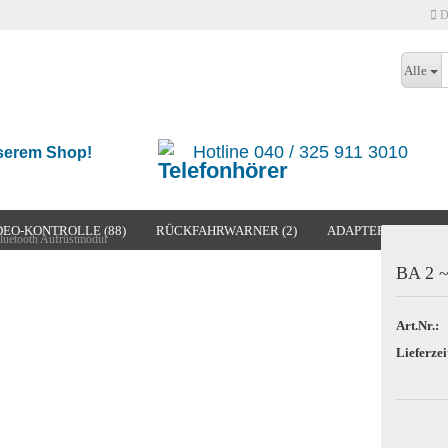
D
Lieferland
Alle
Hotline 040 / 325 911 3010
nserem Shop!
EO-KONTROLLE (88)
RÜCKFAHRWARNER (2)
ADAPTER & KABEL 
luetooth Aufrüstmodul
IA (17)
TESTKATEGORIE
BA 2 ~
Konto erstellen
Passwort vergessen?
Art.Nr.:
Lieferzei