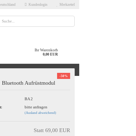
eutschland
Kundenlogin
Merkzettel
Ihr Warenkorb
0,00 EUR
(29)
SAT ANLAGEN (5)
-50%
 Bluetooth Aufrüstmodul
ÜBER UNS
BA 2
t:
bitte anfragen
(Ausland abweichend)
Statt 69,00 EUR