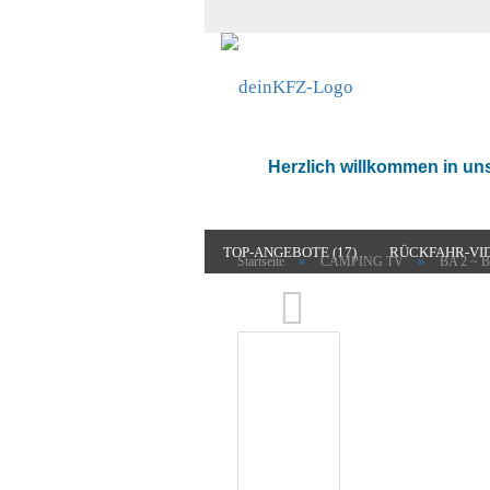
Herzlich willkommen in u
TOP-ANGEBOTE (17)
RÜCKFAHR-VID
»
»
Startseite
CAMPING TV
BA 2 ~ B
CAMPING TV (5)
RADIO & MULTIMED